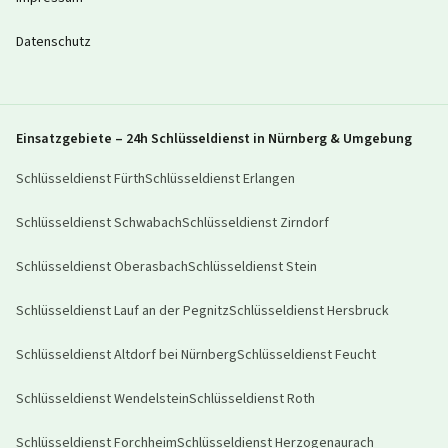
Datenschutz
Einsatzgebiete – 24h Schlüsseldienst in Nürnberg & Umgebung
Schlüsseldienst
Fürth
Schlüsseldienst
Erlangen
Schlüsseldienst
Schwabach
Schlüsseldienst
Zirndorf
Schlüsseldienst
Oberasbach
Schlüsseldienst
Stein
Schlüsseldienst
Lauf an der Pegnitz
Schlüsseldienst
Hersbruck
Schlüsseldienst
Altdorf bei Nürnberg
Schlüsseldienst
Feucht
Schlüsseldienst
Wendelstein
Schlüsseldienst
Roth
Schlüsseldienst
Forchheim
Schlüsseldienst
Herzogenaurach