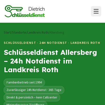
Zum Inhalt springen
Start
/
Standorte
/
Landkreis Roth
/
Allersberg
SCHLÜSSELDIENST · 24H NOTDIENST ·
LANDKREIS ROTH
Schlüsseldienst Allersberg
– 24h Notdienst im
Landkreis Roth
Familienbetrieb seit 1994
Zuverlässiger 24h-Notdienst · 365 Tage
Direkt & persönlich – kein Callcenter