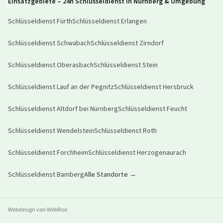
Einsatzgebiete – 24h Schlüsseldienst in Nürnberg & Umgebung
Schlüsseldienst
Fürth
Schlüsseldienst
Erlangen
Schlüsseldienst
Schwabach
Schlüsseldienst
Zirndorf
Schlüsseldienst
Oberasbach
Schlüsseldienst
Stein
Schlüsseldienst
Lauf an der Pegnitz
Schlüsseldienst
Hersbruck
Schlüsseldienst
Altdorf bei Nürnberg
Schlüsseldienst
Feucht
Schlüsseldienst
Wendelstein
Schlüsseldienst
Roth
Schlüsseldienst
Forchheim
Schlüsseldienst
Herzogenaurach
Schlüsseldienst
Bamberg
Alle Standorte →
Webdesign von WebRise