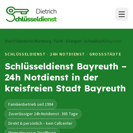
Zum Inhalt springen
Start
/
Standorte
/
Nürnberg · Fürth · Erlangen · Schwabach
/
Bayreuth
SCHLÜSSELDIENST · 24H NOTDIENST ·
GROSSSTÄDTE
Schlüsseldienst Bayreuth –
24h Notdienst in der
kreisfreien Stadt Bayreuth
Familienbetrieb seit 1994
Zuverlässiger 24h-Notdienst · 365 Tage
Direkt & persönlich – kein Callcenter