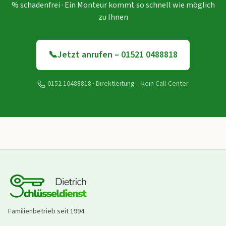
% schadenfrei · Ein Monteur kommt so schnell wie möglich
zu Ihnen
📞
Jetzt anrufen – 01521 0488818
0152 10488818
· Direktleitung – kein Call-Center
Familienbetrieb seit
1994
.