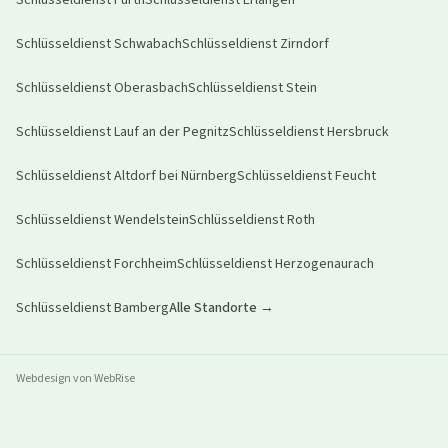
Schlüsseldienst
Fürth
Schlüsseldienst
Erlangen
Schlüsseldienst
Schwabach
Schlüsseldienst
Zirndorf
Schlüsseldienst
Oberasbach
Schlüsseldienst
Stein
Schlüsseldienst
Lauf an der Pegnitz
Schlüsseldienst
Hersbruck
Schlüsseldienst
Altdorf bei Nürnberg
Schlüsseldienst
Feucht
Schlüsseldienst
Wendelstein
Schlüsseldienst
Roth
Schlüsseldienst
Forchheim
Schlüsseldienst
Herzogenaurach
Schlüsseldienst
Bamberg
Alle Standorte →
Webdesign von WebRise