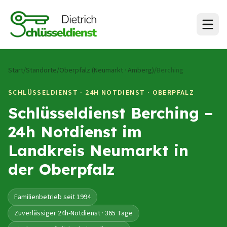
Zum Inhalt springen
Start
/
Standorte
/
Oberpfalz (Neumarkt · Amberg)
/
Berching
SCHLÜSSELDIENST · 24H NOTDIENST ·
OBERPFALZ
Schlüsseldienst Berching –
24h Notdienst im
Landkreis Neumarkt in
der Oberpfalz
Familienbetrieb seit 1994
Zuverlässiger 24h-Notdienst · 365 Tage