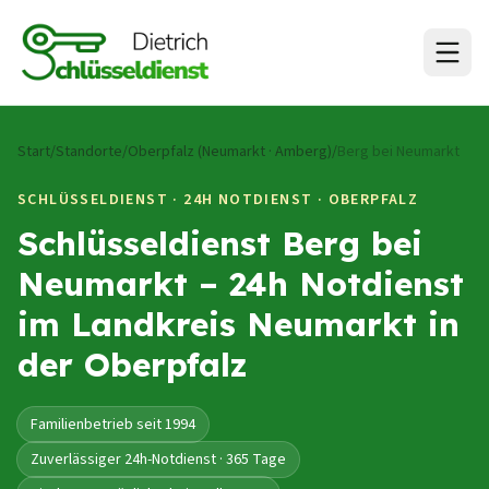
Zum Inhalt springen
Start
/
Standorte
/
Oberpfalz (Neumarkt · Amberg)
/
Berg bei Neumarkt
SCHLÜSSELDIENST · 24H NOTDIENST ·
OBERPFALZ
Schlüsseldienst Berg bei
Neumarkt – 24h Notdienst
im Landkreis Neumarkt in
der Oberpfalz
Familienbetrieb seit 1994
Zuverlässiger 24h-Notdienst · 365 Tage