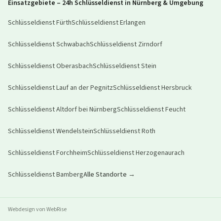
Einsatzgebiete – 24h Schlüsseldienst in Nürnberg & Umgebung
Schlüsseldienst
Fürth
Schlüsseldienst
Erlangen
Schlüsseldienst
Schwabach
Schlüsseldienst
Zirndorf
Schlüsseldienst
Oberasbach
Schlüsseldienst
Stein
Schlüsseldienst
Lauf an der Pegnitz
Schlüsseldienst
Hersbruck
Schlüsseldienst
Altdorf bei Nürnberg
Schlüsseldienst
Feucht
Schlüsseldienst
Wendelstein
Schlüsseldienst
Roth
Schlüsseldienst
Forchheim
Schlüsseldienst
Herzogenaurach
Schlüsseldienst
Bamberg
Alle Standorte →
Webdesign von WebRise