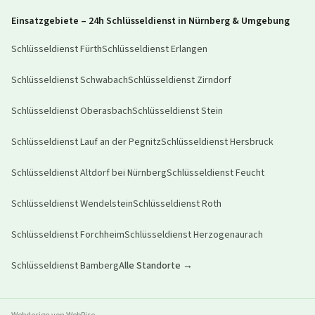
Einsatzgebiete – 24h Schlüsseldienst in Nürnberg & Umgebung
Schlüsseldienst
Fürth
Schlüsseldienst
Erlangen
Schlüsseldienst
Schwabach
Schlüsseldienst
Zirndorf
Schlüsseldienst
Oberasbach
Schlüsseldienst
Stein
Schlüsseldienst
Lauf an der Pegnitz
Schlüsseldienst
Hersbruck
Schlüsseldienst
Altdorf bei Nürnberg
Schlüsseldienst
Feucht
Schlüsseldienst
Wendelstein
Schlüsseldienst
Roth
Schlüsseldienst
Forchheim
Schlüsseldienst
Herzogenaurach
Schlüsseldienst
Bamberg
Alle Standorte →