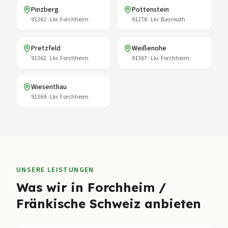
Pinzberg
Pottenstein
91361
·
Lkr. Forchheim
91278
·
Lkr. Bayreuth
Pretzfeld
Weißenohe
91362
·
Lkr. Forchheim
91367
·
Lkr. Forchheim
Wiesenthau
91369
·
Lkr. Forchheim
UNSERE LEISTUNGEN
Was wir in
Forchheim /
Fränkische Schweiz
anbieten