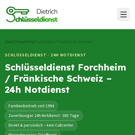
Zum Inhalt springen
Start
/
Standorte
/
Forchheim / Fränkische Schweiz
SCHLÜSSELDIENST · 24H NOTDIENST
Schlüsseldienst
Forchheim
/ Fränkische Schweiz
–
24h Notdienst
Familienbetrieb seit 1994
Zuverlässiger 24h-Notdienst · 365 Tage
Direkt & persönlich – kein Callcenter