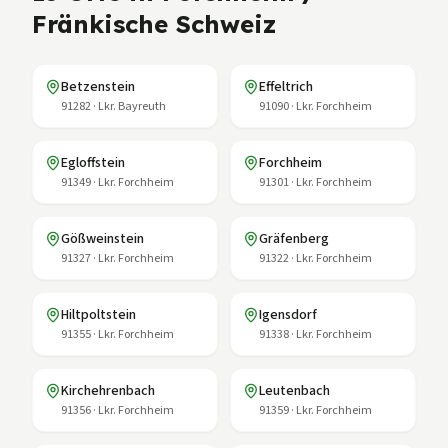
Fränkische Schweiz
Betzenstein
Effeltrich
91282
·
Lkr. Bayreuth
91090
·
Lkr. Forchheim
Egloffstein
Forchheim
91349
·
Lkr. Forchheim
91301
·
Lkr. Forchheim
Gößweinstein
Gräfenberg
91327
·
Lkr. Forchheim
91322
·
Lkr. Forchheim
Hiltpoltstein
Igensdorf
91355
·
Lkr. Forchheim
91338
·
Lkr. Forchheim
Kirchehrenbach
Leutenbach
91356
·
Lkr. Forchheim
91359
·
Lkr. Forchheim