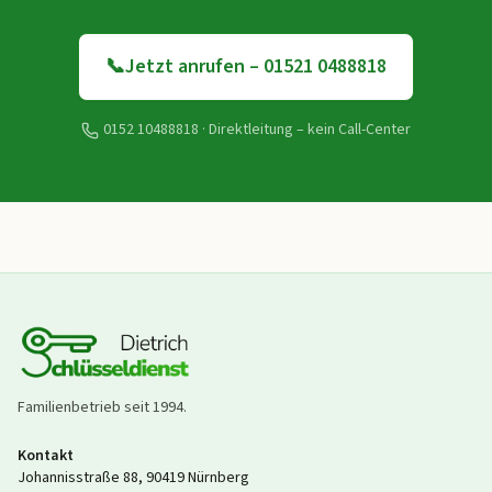
📞
Jetzt anrufen – 01521 0488818
0152 10488818
· Direktleitung – kein Call-Center
Familienbetrieb seit
1994
.
Kontakt
Johannisstraße 88
,
90419
Nürnberg