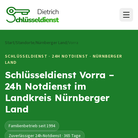
Zum Inhalt springen
Start
/
Standorte
/
Nürnberger Land
/
Vorra
SCHLÜSSELDIENST · 24H NOTDIENST ·
NÜRNBERGER
LAND
Schlüsseldienst Vorra –
24h Notdienst im
Landkreis Nürnberger
Land
Familienbetrieb seit 1994
Zuverlässiger 24h-Notdienst · 365 Tage