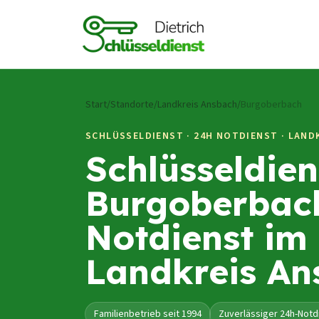
Zum Inhalt springen
Start
/
Standorte
/
Landkreis Ansbach
/
Burgoberbach
SCHLÜSSELDIENST · 24H NOTDIENST ·
LAND
Schlüsseldien
Burgoberbac
Notdienst im
Landkreis An
Familienbetrieb seit 1994
Zuverlässiger 24h-Notd