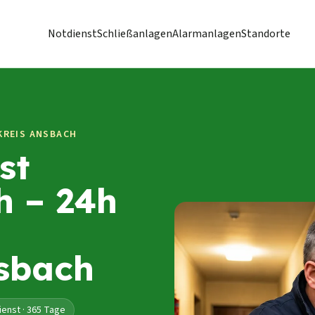
Notdienst
Schließanlagen
Alarmanlagen
Standorte
KREIS ANSBACH
st
h – 24h
sbach
ienst · 365 Tage