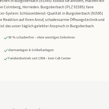
echen in Burgoberbach (91595): sobald Sie anrufen, machen wir
bei Colmberg, Herrieden. Burgoberbach (PLZ 91595): faire
nter-System. Schlüsseldienst-Qualität in Burgoberbach (91595)
elle Reaktion auf Ihren Anruf, schadensarme Öffnungstechnik und
ist das unser täglich gelebter Anspruch in Burgoberbach.
95 % schadenfrei – ohne unnötiges Einbohren
Alarmanlagen & Schließanlagen
Familienbetrieb seit 1994 – kein Call-Center