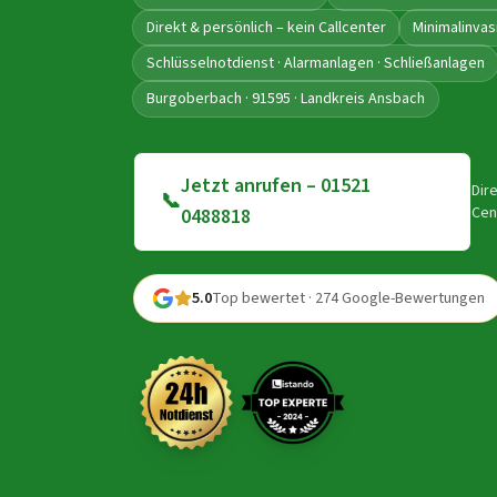
Direkt & persönlich – kein Callcenter
Minimalinvas
Schlüsselnotdienst · Alarmanlagen · Schließanlagen
Burgoberbach · 91595 · Landkreis Ansbach
Jetzt anrufen – 01521
Dir
📞
Cen
0488818
5.0
Top bewertet · 274 Google-Bewertungen