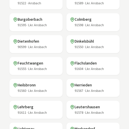
91522
·
Ansbach
91589
·
Lkr. Ansbach
Burgoberbach
Colmberg
91595
·
Lkr. Ansbach
91598
·
Lkr. Ansbach
Dietenhofen
Dinkelsbühl
90599
·
Lkr. Ansbach
91550
·
Lkr. Ansbach
Feuchtwangen
Flachslanden
91555
·
Lkr. Ansbach
91604
·
Lkr. Ansbach
Heilsbronn
Herrieden
91560
·
Lkr. Ansbach
91567
·
Lkr. Ansbach
Lehrberg
Leutershausen
91611
·
Lkr. Ansbach
91578
·
Lkr. Ansbach