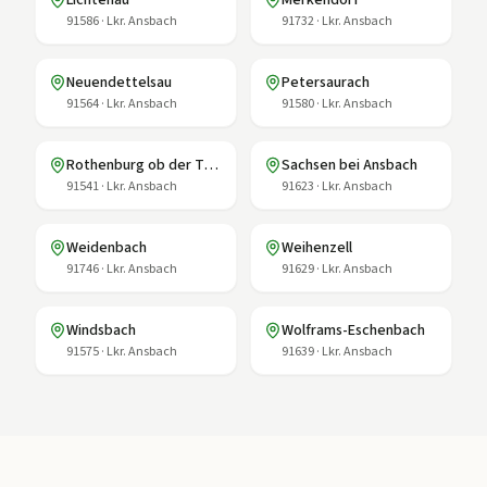
Lichtenau
Merkendorf
91586
·
Lkr. Ansbach
91732
·
Lkr. Ansbach
Neuendettelsau
Petersaurach
91564
·
Lkr. Ansbach
91580
·
Lkr. Ansbach
Rothenburg ob der Tauber
Sachsen bei Ansbach
91541
·
Lkr. Ansbach
91623
·
Lkr. Ansbach
Weidenbach
Weihenzell
91746
·
Lkr. Ansbach
91629
·
Lkr. Ansbach
Windsbach
Wolframs-Eschenbach
91575
·
Lkr. Ansbach
91639
·
Lkr. Ansbach