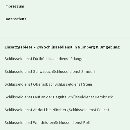
Impressum
Datenschutz
Einsatzgebiete – 24h Schlüsseldienst in Nürnberg & Umgebung
Schlüsseldienst
Fürth
Schlüsseldienst
Erlangen
Schlüsseldienst
Schwabach
Schlüsseldienst
Zirndorf
Schlüsseldienst
Oberasbach
Schlüsseldienst
Stein
Schlüsseldienst
Lauf an der Pegnitz
Schlüsseldienst
Hersbruck
Schlüsseldienst
Altdorf bei Nürnberg
Schlüsseldienst
Feucht
Schlüsseldienst
Wendelstein
Schlüsseldienst
Roth