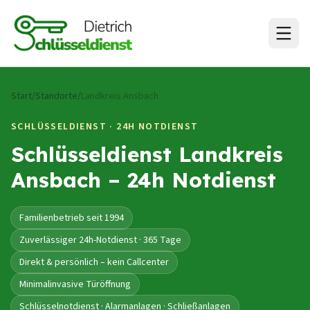
Zum Inhalt springen
Start
/
Standorte
/
Landkreis Ansbach
SCHLÜSSELDIENST · 24H NOTDIENST
Schlüsseldienst
Landkreis
Ansbach
– 24h Notdienst
Familienbetrieb seit 1994
Zuverlässiger 24h-Notdienst · 365 Tage
Direkt & persönlich – kein Callcenter
Minimalinvasive Türöffnung
Schlüsselnotdienst · Alarmanlagen · Schließanlagen