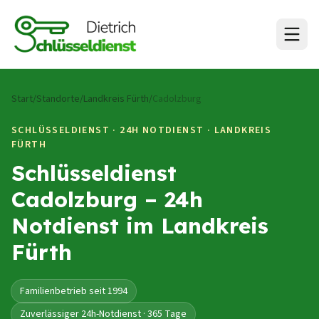
Zum Inhalt springen
Start
/
Standorte
/
Landkreis Fürth
/
Cadolzburg
SCHLÜSSELDIENST · 24H NOTDIENST ·
LANDKREIS
FÜRTH
Schlüsseldienst
Cadolzburg – 24h
Notdienst im Landkreis
Fürth
Familienbetrieb seit 1994
Zuverlässiger 24h-Notdienst · 365 Tage