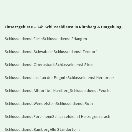
Einsatzgebiete – 24h Schlüsseldienst in Nürnberg & Umgebung
Schlüsseldienst
Fürth
Schlüsseldienst
Erlangen
Schlüsseldienst
Schwabach
Schlüsseldienst
Zirndorf
Schlüsseldienst
Oberasbach
Schlüsseldienst
Stein
Schlüsseldienst
Lauf an der Pegnitz
Schlüsseldienst
Hersbruck
Schlüsseldienst
Altdorf bei Nürnberg
Schlüsseldienst
Feucht
Schlüsseldienst
Wendelstein
Schlüsseldienst
Roth
Schlüsseldienst
Forchheim
Schlüsseldienst
Herzogenaurach
Schlüsseldienst
Bamberg
Alle Standorte →