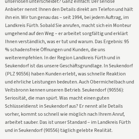
unseriösen unterscheidet? Ganz einfach: Der seriöse
Anbieter nennt Ihnen den Details direkt am Telefon und hält
ihn ein. Wir tun genau das – seit 1994, bei jedem Auftrag, im
Landkreis Fürth. Sobald Sie anrufen, macht sich ein Monteur
umgehend auf den Weg – er arbeitet sorgfältig und erklärt
Ihnen verständlich, was er tut und warum. Das Ergebnis: 95
% schadensfreie Öffnungen und Kunden, die uns
weiterempfehlen. In der Region Landkreis Fürth und in
Seukendorf ist das unsere Geschäftsgrundlage. In Seukendorf
(PLZ 90556) haben Kunden erlebt, was schnelle Reaktion
und ehrliche Leistungen bedeuten. Auch Obermichelbach und
Veitsbronn kennen unseren Betrieb. Seukendorf (90556):
Seriosität, die man spürt. Was macht einen guten
Schlüsseldienst in Seukendorf aus? Er nennt alle Details
vorher, kommt so schnell wie möglich nach Ihrem Anruf,
arbeitet sauber. Das ist unser Standard – im Landkreis Fürth
und in Seukendorf (90556) täglich gelebte Realität.