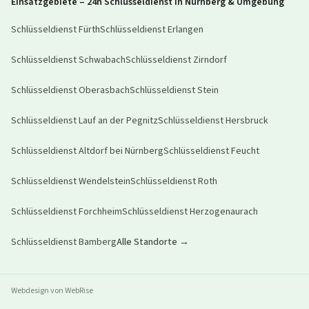
Einsatzgebiete – 24h Schlüsseldienst in Nürnberg & Umgebung
Schlüsseldienst
Fürth
Schlüsseldienst
Erlangen
Schlüsseldienst
Schwabach
Schlüsseldienst
Zirndorf
Schlüsseldienst
Oberasbach
Schlüsseldienst
Stein
Schlüsseldienst
Lauf an der Pegnitz
Schlüsseldienst
Hersbruck
Schlüsseldienst
Altdorf bei Nürnberg
Schlüsseldienst
Feucht
Schlüsseldienst
Wendelstein
Schlüsseldienst
Roth
Schlüsseldienst
Forchheim
Schlüsseldienst
Herzogenaurach
Schlüsseldienst
Bamberg
Alle Standorte →
Webdesign von WebRise