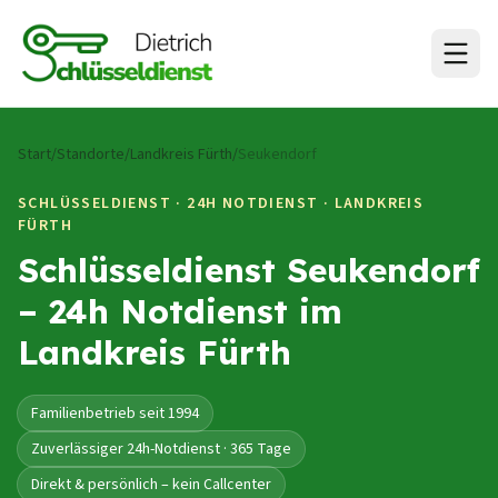
Zum Inhalt springen
Start
/
Standorte
/
Landkreis Fürth
/
Seukendorf
SCHLÜSSELDIENST · 24H NOTDIENST ·
LANDKREIS
FÜRTH
Schlüsseldienst Seukendorf
– 24h Notdienst im
Landkreis Fürth
Familienbetrieb seit 1994
Zuverlässiger 24h-Notdienst · 365 Tage
Direkt & persönlich – kein Callcenter