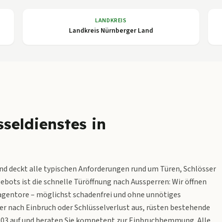
LANDKREIS
Landkreis Nürnberger Land
seldienstes in
und deckt alle typischen Anforderungen rund um Türen, Schlösser
ebots ist die schnelle Türöffnung nach Aussperren: Wir öffnen
gentore – möglichst schadenfrei und ohne unnötiges
er nach Einbruch oder Schlüsselverlust aus, rüsten bestehende
303 auf und beraten Sie kompetent zur Einbruchhemmung. Alle