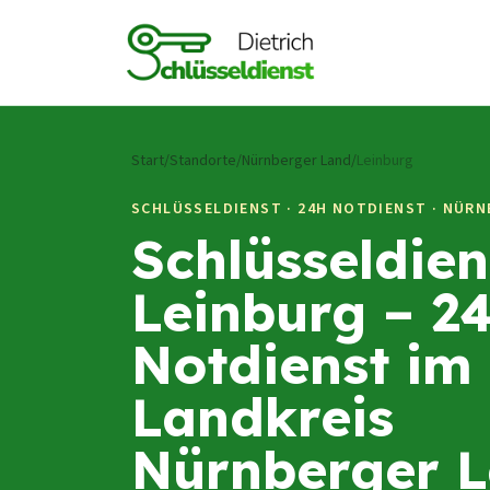
Zum Inhalt springen
Start
/
Standorte
/
Nürnberger Land
/
Leinburg
SCHLÜSSELDIENST · 24H NOTDIENST ·
NÜRN
Schlüsseldien
Leinburg – 2
Notdienst im
Landkreis
Nürnberger 