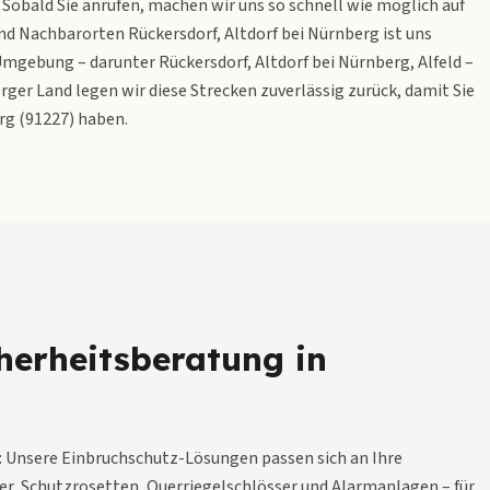
Sobald Sie anrufen, machen wir uns so schnell wie möglich auf
nd Nachbarorten Rückersdorf, Altdorf bei Nürnberg ist uns
 Umgebung – darunter Rückersdorf, Altdorf bei Nürnberg, Alfeld –
rger Land legen wir diese Strecken zuverlässig zurück, damit Sie
rg (91227) haben.
herheitsberatung in
 Unsere Einbruchschutz-Lösungen passen sich an Ihre
der, Schutzrosetten, Querriegelschlösser und Alarmanlagen – für