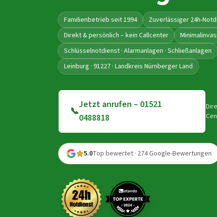
Familienbetrieb seit 1994
Zuverlässiger 24h-Notd
Direkt & persönlich – kein Callcenter
Minimalinvas
Schlüsselnotdienst · Alarmanlagen · Schließanlagen
Leinburg · 91227 · Landkreis Nürnberger Land
Jetzt anrufen – 01521
Dir
📞
Cen
0488818
5.0
Top bewertet · 274 Google-Bewertungen