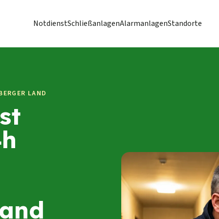
Notdienst
Schließanlagen
Alarmanlagen
Standorte
BERGER LAND
st
4h
Land