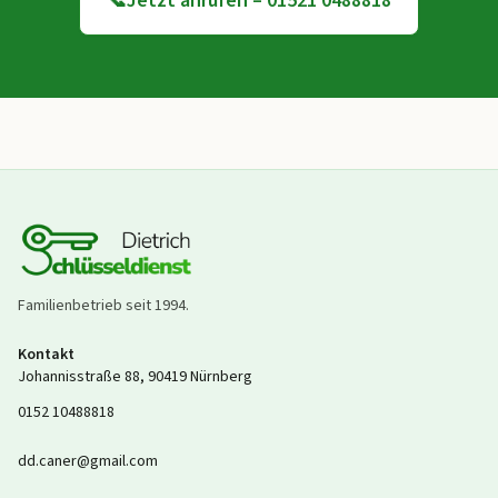
📞
Jetzt anrufen – 01521 0488818
Familienbetrieb seit
1994
.
Kontakt
Johannisstraße 88
,
90419
Nürnberg
0152 10488818
dd.caner@gmail.com