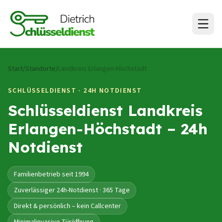
Zum Inhalt springen
Start
/
Standorte
/
Landkreis Erlangen-Höchstadt
SCHLÜSSELDIENST · 24H NOTDIENST
Schlüsseldienst
Landkreis
Erlangen-Höchstadt
– 24h
Notdienst
Familienbetrieb seit 1994
Zuverlässiger 24h-Notdienst · 365 Tage
Direkt & persönlich – kein Callcenter