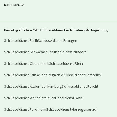
Datenschutz
Einsatzgebiete – 24h Schlüsseldienst in Nürnberg & Umgebung
Schlüsseldienst
Fürth
Schlüsseldienst
Erlangen
Schlüsseldienst
Schwabach
Schlüsseldienst
Zirndorf
Schlüsseldienst
Oberasbach
Schlüsseldienst
Stein
Schlüsseldienst
Lauf an der Pegnitz
Schlüsseldienst
Hersbruck
Schlüsseldienst
Altdorf bei Nürnberg
Schlüsseldienst
Feucht
Schlüsseldienst
Wendelstein
Schlüsseldienst
Roth
Schlüsseldienst
Forchheim
Schlüsseldienst
Herzogenaurach