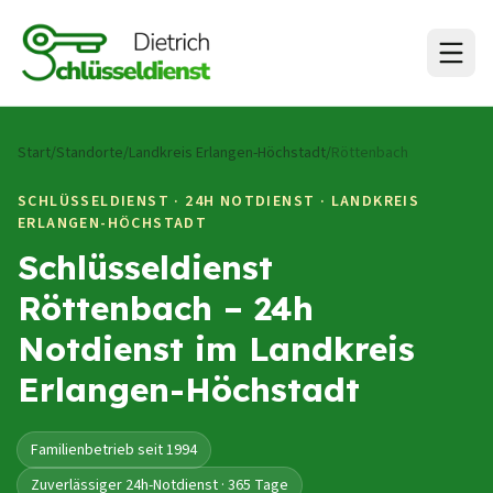
Zum Inhalt springen
Start
/
Standorte
/
Landkreis Erlangen-Höchstadt
/
Röttenbach
SCHLÜSSELDIENST · 24H NOTDIENST ·
LANDKREIS
ERLANGEN-HÖCHSTADT
Schlüsseldienst
Röttenbach – 24h
Notdienst im Landkreis
Erlangen-Höchstadt
Familienbetrieb seit 1994
Zuverlässiger 24h-Notdienst · 365 Tage